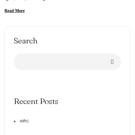
जाऊन आता हिरवागार गारवा अनुभवायला मिळणार, याची वाट पाहणं सुरू
Read More
झालंय. प्रत्येकाच्या मनात हा पाऊस बरसत असतो; मग तो कोणत्याही
स्वरूपात बरसत असेल! कुणाला गावंसं वाटेल, कुणाला चित्र काढावंसं
वाटेल, लेखन करावं वाटेल. कुणाच्या मनात कविता उमटतील, कुणाला […]
Search
Recent Posts
ब्लॉग1