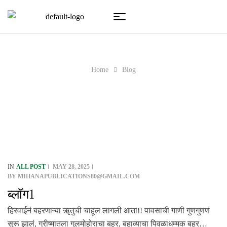
Home
Blog
Blog
ALL POST
MAY 28, 2025
IN
BY
MIHANAPUBLICATIONS80@GMAIL.COM
ब्लॉग1
हिरवाईनं बहरणाऱ्या ॠतुची चाहूल लागली आता!! पावसाची गाणी गुणगुणणं
सुरू झालं, ग्रीष्मातला गुलमोहोराचा बहर, बहाव्याचा पिवळाधम्मक बहर