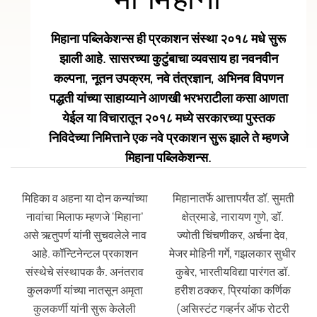
मिहाना पब्लिकेशन्स ही प्रकाशन संस्था २०१८ मधे सुरू
झाली आहे. सासरच्या कुटुंबाचा व्यवसाय हा नवनवीन
कल्पना, नूतन उपक्रम, नवे तंत्रज्ञान, अभिनव विपणन
पद्धती यांच्या साहाय्याने आणखी भरभराटीला कसा आणता
येईल या विचारातून २०१८ मध्ये सरकारच्या पुस्तक
निविदेच्या निमित्ताने एक नवे प्रकाशन सुरू झाले ते म्हणजे
मिहाना पब्लिकेशन्स.
मिहिका व अहना या दोन कन्यांच्या
मिहानातर्फे आत्तापर्यंत डॉ. सुमती
नावांचा मिलाफ म्हणजे ‘मिहाना’
क्षेत्रमाडे, नारायण गुणे, डॉ.
असे ऋतुपर्ण यांनी सुचवलेले नाव
ज्योती चिंचणीकर, अर्चना देव,
आहे. कॉन्टिनेन्टल प्रकाशन
मेजर मोहिनी गर्गे, गझलकार सुधीर
संस्थेचे संस्थापक कै. अनंतराव
कुबेर, भारतीयविद्या पारंगत डॉ.
कुलकर्णी यांच्या नातसून अमृता
हरीश ठक्कर, प्रियांका कर्णिक
कुलकर्णी यांनी सुरू केलेली
(असिस्टंट गव्हर्नर ऑफ रोटरी