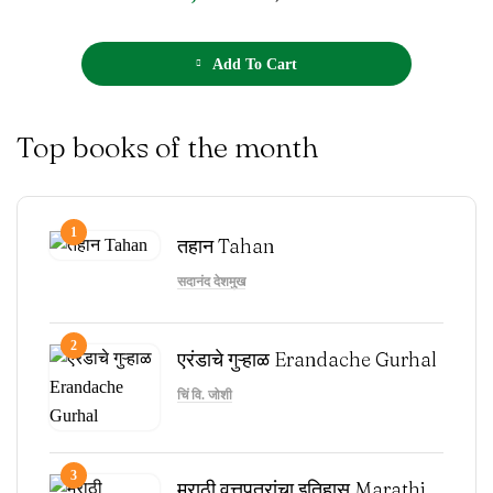
o
f
5
Add To Cart
Top books of the month
1
तहान Tahan
सदानंद देशमुख
2
एरंडाचे गुऱ्हाळ Erandache Gurhal
चिं वि. जोशी
3
मराठी वृत्तपत्रांचा इतिहास Marathi