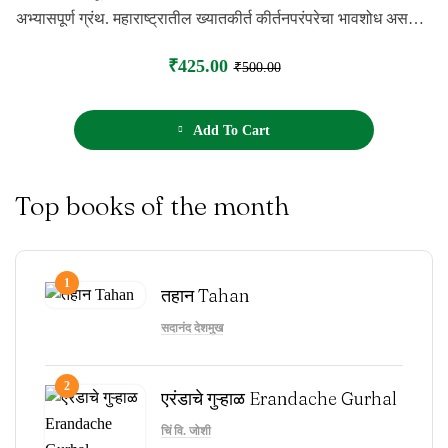
o
अभ्यासपूर्ण ग्रंथ. महाराष्ट्रातील ख्यातकीर्त कीर्तनपरंपरेचा भावशोध असणारा
f
5
महत्त्वपूर्ण ग्रंथ.
₹
425.00
₹
500.00
Add To Cart
Top books of the month
1
तहान Tahan
सदानंद देशमुख
2
एरंडाचे गुऱ्हाळ Erandache Gurhal
चिं वि. जोशी