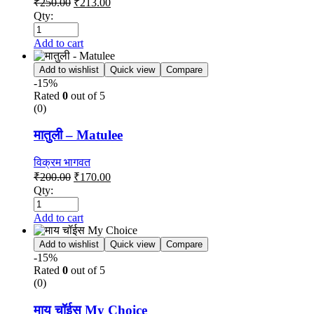
₹
250.00
₹
213.00
Qty:
Add to cart
Add to wishlist
Quick view
Compare
-15%
Rated
0
out of 5
(0)
मातुली – Matulee
विक्रम भागवत
₹
200.00
₹
170.00
Qty:
Add to cart
Add to wishlist
Quick view
Compare
-15%
Rated
0
out of 5
(0)
माय चॉईस My Choice