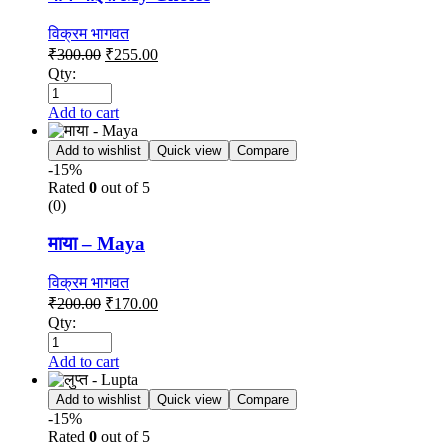
विक्रम भागवत
₹
300.00
₹
255.00
Qty:
Add to cart
Add to wishlist
Quick view
Compare
-15%
Rated
0
out of 5
(0)
माया – Maya
विक्रम भागवत
₹
200.00
₹
170.00
Qty:
Add to cart
Add to wishlist
Quick view
Compare
-15%
Rated
0
out of 5