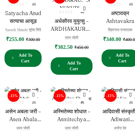
(0)
(0)
R
R
Satyacha Asud
अष्टावक्र
(0)
a
a
t
t
R
e
e
सत्याचा आसूड
अर्धकौरव युयुत्सु –
Ashtavakra
a
d
d
t
0
0
e
ARDHAKAURAV
o
o
Suresh Shinde सुरेश शिंदे
विश्र्वनाथ राजपाठक
d
u
u
0
YUYUTSU
t
t
o
उदय जोशी
₹
255.00
₹
340.00
o
o
₹
300.00
₹
400.
u
f
f
t
5
5
₹
382.50
o
₹
450.00
f
5
Add To
Add To
Cart
Cart
Add To
Cart
-15%
-15%
-15%
(0)
(0)
(0)
R
R
R
असेन अबला जरी –
अस्मितेच्या शोधात –
आदिवासी संस्कृत
a
a
a
t
t
t
e
e
e
Asen Abala
Asmitechya
Adiwasi
d
d
d
0
0
0
Jari
Shodhat
Sanskruti
o
o
o
उदय जोशी
उदय जोशी
अर्चना देव
u
u
u
t
t
t