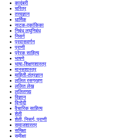
कादंबरी
चरित्र
तत्त्वज्ञान
धार्मिक
नाटक-एकांकिका
निबंध लघुनिबंध
निसर्ग
प्रवासवर्णन
प्राणी
प्रेरक साहित्य
भाषणे
भाषा-शिक्षणशास्त्र
मानसशास्त्र
माहिती-तंत्रज्ञान
ललित रसग्रहण
ललित लेख
ललितगद्य
विज्ञान
विनोदी
वैचारिक साहित्य
शेती
शेती, निसर्ग, प्राणी
समाजशास्त्र
समिक्षा
समीक्षा