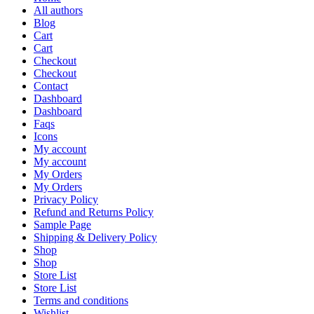
All authors
Blog
Cart
Cart
Checkout
Checkout
Contact
Dashboard
Dashboard
Faqs
Icons
My account
My account
My Orders
My Orders
Privacy Policy
Refund and Returns Policy
Sample Page
Shipping & Delivery Policy
Shop
Shop
Store List
Store List
Terms and conditions
Wishlist