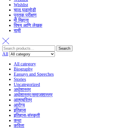
Wishlist
चालू घडामोडी
पुस्तक परीक्षण
मी मिहाना
विषय आणि लेखक
सूची
Search
All
All category
Biography
Eassays and Speeches
Stories
Uncategorized
अर्थशास्त्र
अर्थशास्त्र/समाजशास्त्र
आत्मचरित्र
आरोग्य
इतिहास
इतिहास-संस्कृती
कथा
कविता