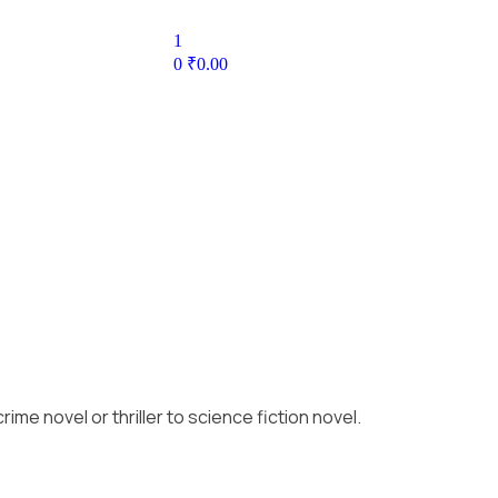
1
0
₹
0.00
me novel or thriller to science fiction novel.