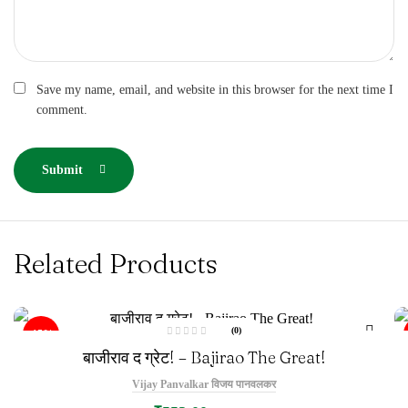
Save my name, email, and website in this browser for the next time I
comment.
Submit
Related Products
(0)
-15%
R
बाजीराव द ग्रेट! – Bajirao The Great!
a
t
e
Vijay Panvalkar विजय पानवलकर
d
0
o