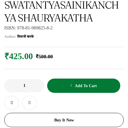
SWATANTYASAINIKANCH
YA SHAURYAKATHA
ISBN:
978-81-989825-8-2
Author:
शिवाजी म्हस्के
₹
425.00
₹
500.00
Add To Cart
Buy It Now